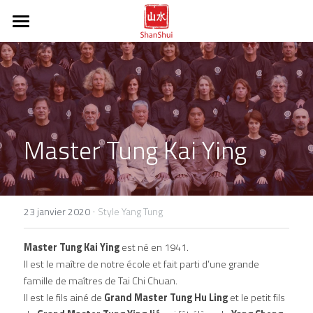
Tai Chi Chuan
Méditation
Disciplines
Tout sur le Tai Chi Chuan
fr / en
Master Tung Kai Ying
Vidéos et photos
POWERED BY
·
23 janvier 2020
Style Yang Tung
Master Tung Kai Ying
 est né en 1941.
Il est le maître de notre école et fait parti d’une grande 
famille de maîtres de Tai Chi Chuan.
Il est le fils ainé de 
Grand Master Tung Hu Ling
 et le petit fils 