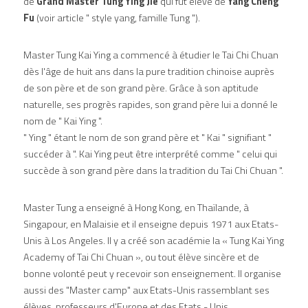
de 
Grand Master Tung Ying Jié
 qui fût élève de 
Yang Cheng 
Fu
 (voir article " style yang, famille Tung ").
Master Tung Kai Ying a commencé à étudier le Tai Chi Chuan 
dès l'âge de huit ans dans la pure tradition chinoise auprès 
de son père et de son grand père. Grâce à son aptitude 
naturelle, ses progrès rapides, son grand père lui a donné le 
nom de " Kai Ying ".
" Ying " étant le nom de son grand père et " Kai " signifiant " 
succéder à ". Kai Ying peut être interprété comme " celui qui 
succède à son grand père dans la tradition du Tai Chi Chuan ".
Master Tung a enseigné à Hong Kong, en Thaïlande, à 
Singapour, en Malaisie et il enseigne depuis 1971 aux Etats-
Unis à Los Angeles. Il y a créé son académie la « Tung Kai Ying 
Academy of Tai Chi Chuan », ou tout élève sincère et de 
bonne volonté peut y recevoir son enseignement. Il organise 
aussi des "Master camp" aux Etats-Unis rassemblant ses 
élèves, professeurs d'Europe et des Etats - Unis.