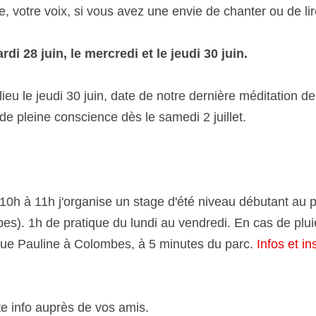
 grande tablée. N'hésitez pas à venir avec votre instrument d
de chanter ou de lire un poème !
di 28 juin, le mercredi et le jeudi 30 juin.
u le jeudi 30 juin, date de notre dernière méditation de pleine c
cience dès le samedi 2 juillet.
0h à 11h j'organise un stage d'été niveau débutant au parc Den
 pratique du lundi au vendredi. En cas de pluie nous irons pr
es, à 5 minutes du parc. 
Infos et inscription pour le stage d'
 info auprès de vos amis.