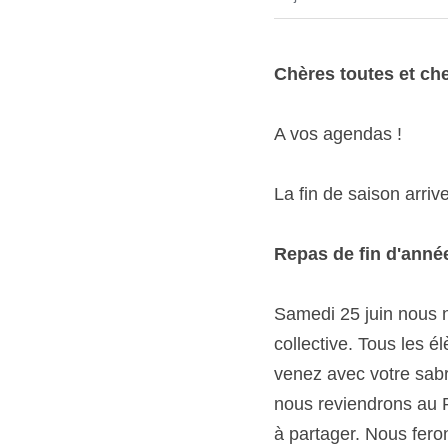
·
23 juin 2022
News
Chères toutes et cher
A vos agendas !
La fin de saison arrive :
Repas de fin d'année 
Samedi 25 juin nous nou
Tous les élèves de tous
sabre. Il y aura une pa
Powerspot pour 13h30 av