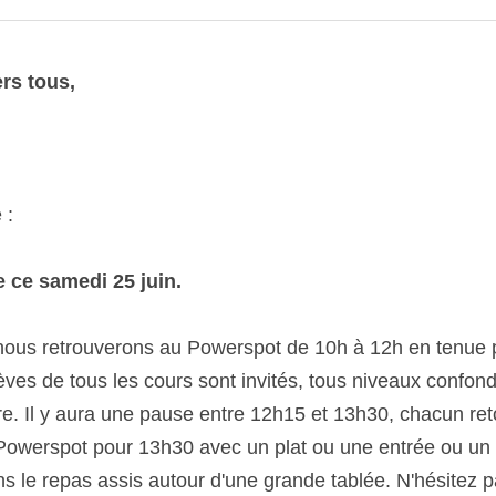
s tous,
ce samedi 25 juin.
s retrouverons au Powerspot de 10h à 12h en tenue pour une p
 les cours sont invités, tous niveaux confondus. Les avancés,
use entre 12h15 et 13h30, chacun retournera se changer et no
ec un plat ou une entrée ou un dessert ou boisson... à partag