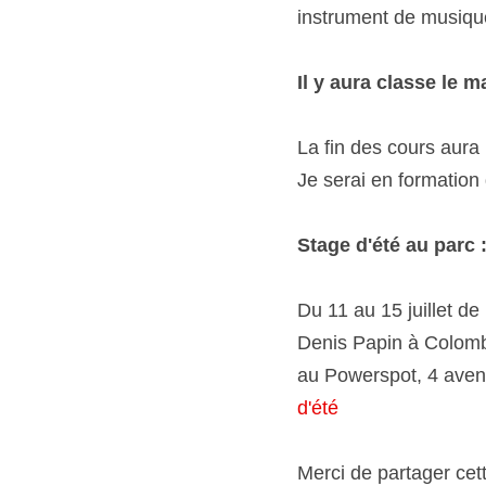
repas assis autour d'une
si vous avez une envie 
Il y aura classe le mar
La fin des cours aura lie
formation de pleine cons
Stage d'été au parc :
Du 11 au 15 juillet de 1
Papin à Colombes). 1h de
avenue Pauline à Colomb
Merci de partager cette