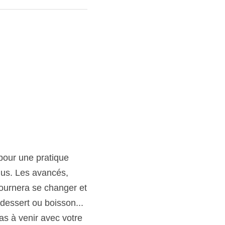
ratique collective. 
 venez avec votre 
us reviendrons au 
er. Nous ferons le 