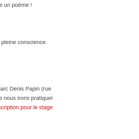
e musique, votre voix, 
onscience. Je serai en 
is Papin (rue Denis 
atiquer au Powerspot, 4 
été