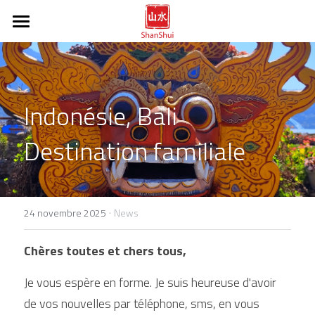
Tai Chi Chuan
Méditation
Disciplines
Indonésie, Bali
Tout sur le Tai Chi Chuan
fr / en
Destination familiale
Vidéos et photos
POWERED BY
·
24 novembre 2025
News
Chères toutes et chers tous,
Je vous espère en forme. Je suis heureuse d'avoir 
de vos nouvelles par téléphone, sms, en vous 