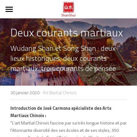
Tai Chi Chuan
Deux courants martiaux
Méditation
Disciplines
Wudang Shan et Song Shan : deux 
Tout sur le Tai Chi Chuan
fr / en
lieux historiques, deux courants 
Vidéos et photos
martiaux, trois courants de pensée
POWERED BY
·
30 janvier 2020
Art Martial Chinois
Introduction de José Carmona spécialiste des Arts 
Martiaux Chinois :
"L'art Martial Chinois fascine par sa très longue histoire et par 
l'étonnante diversité des ses écoles et de ses styles, 350 