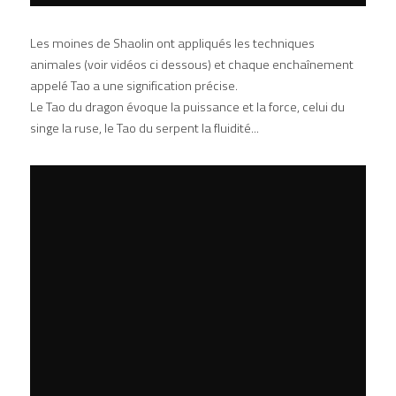
Les moines de Shaolin ont appliqués les techniques 
animales (voir vidéos ci dessous) et chaque enchaînement 
appelé Tao a une signification précise.
Le Tao du dragon évoque la puissance et la force, celui du 
singe la ruse, le Tao du serpent la fluidité...