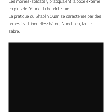
Les moines-soldats y pratiquaient la boxe externe 
en plus de l'étude du bouddhisme.
La pratique du Shaolin Quan se caractérise par des 
armes traditionnelles: bâton, Nunchaku, lance, 
sabre...