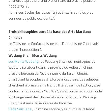
environ, d'après le Grand Dictionnaire du Wushu publié en 
1990 à Pékin.
Parmi ces écoles, les boxes Taiji et Shaolin sont les plus 
connues du public occidental".
Trois philosophies sont à la base des Arts Martiaux 
Chinois :
Le Taoisme, le Confucianisme et le Bouddhisme Chan (voir 
article "Introduction").
Wudang Shan, Monts Wudang
Les Monts Wudang 
, ou Wudang Shan, ou montagnes du 
Wudang se situent dans la province du Hubei en Chine.
C' est le berceau de l'école interne du Tai Chi Chuan, 
privilégiant la souplesse à la force musculaire. Les adeptes 
cherchent à préserver la tranquillité au sein de l'action, à se 
conformer au non-agir "Wu Wei", à s'accorder au cours fluide 
et changement des choses et des événements. Wudang 
Shan, c'est aussi le lieu sacré du Taoisme.
Zang San Feng
 , un moine Taoiste, y séjourna au 13ème 